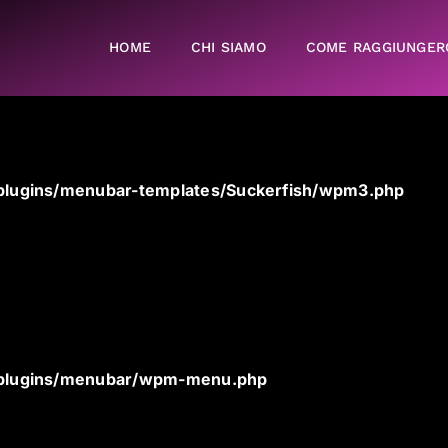
HOME
CHI SIAMO
COME RAGGIUNGER
plugins/menubar-templates/Suckerfish/wpm3.php
/plugins/menubar/wpm-menu.php