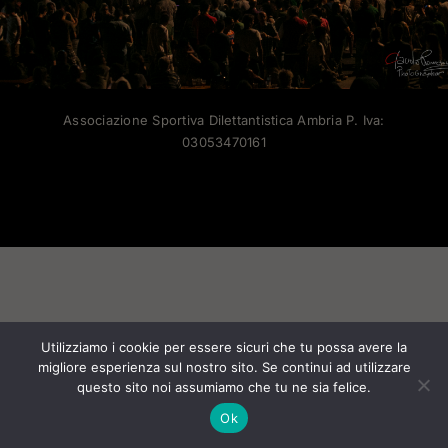
Associazione Sportiva Dilettantistica Ambria P. Iva:
03053470161
Facebook
X
Instagram
Pinterest
Utilizziamo i cookie per essere sicuri che tu possa avere la
migliore esperienza sul nostro sito. Se continui ad utilizzare
questo sito noi assumiamo che tu ne sia felice.
Ok