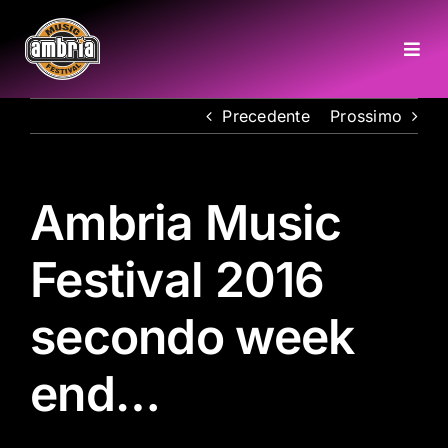
Salta
al
Togg
contenuto
Navi
Precedente
Prossimo
HOME
CHI SIAMO
Ambria Music
COME RAGGIUNGERCI
Festival 2016
GALLERY
secondo week
end…
INFO