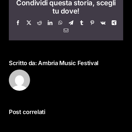
Condividi questa storia, scegli
tu dove!
Facebook
X
Reddit
LinkedIn
WhatsApp
Telegram
Tumblr
Pinterest
Vk
Xing
Email
Scritto da:
Ambria Music Festival
Post correlati
Sabato