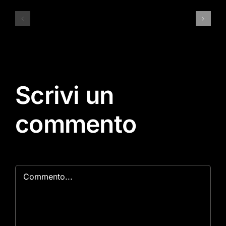
23
Amf
luglio
2022…
–
quarto
ingresso
annuncio
libero
Scrivi un
commento
Commento