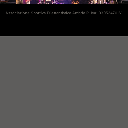
Associazione Sportiva Dilettantistica Ambria P. Iva: 03053470161
Facebook
X
Instagram
Pinterest