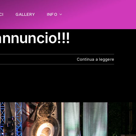
CI
GALLERY
INFO
nnuncio!!!
Continua a leggere