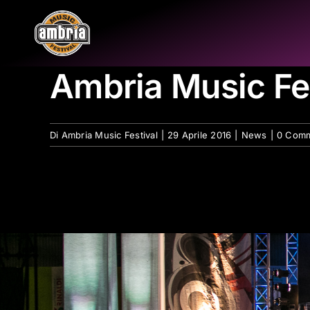
Salta
al
contenuto
Ambria Music Fe
Di
Ambria Music Festival
|
29 Aprile 2016
|
News
|
0 Comm