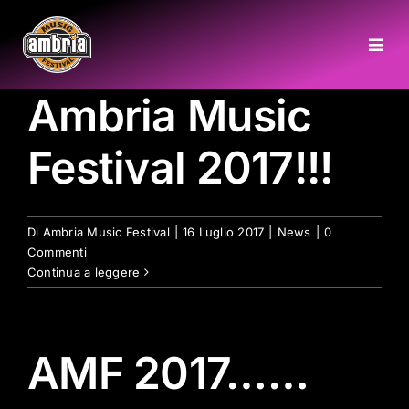
Salta
al
Togg
contenuto
Navi
Ambria Music
HOME
Festival 2017!!!
CHI SIAMO
COME RAGGIUNGERCI
Di
Ambria Music Festival
|
16 Luglio 2017
|
News
|
0
Commenti
Continua a leggere
GALLERY
INFO
AMF 2017……