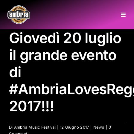
Salta
al
Togg
contenuto
Navi
Giovedì 20 luglio
HOME
il grande evento
CHI SIAMO
di
COME RAGGIUNGERCI
#AmbriaLovesReg
GALLERY
2017!!!
INFO
Di
Ambria Music Festival
|
12 Giugno 2017
|
News
|
0
Commenti