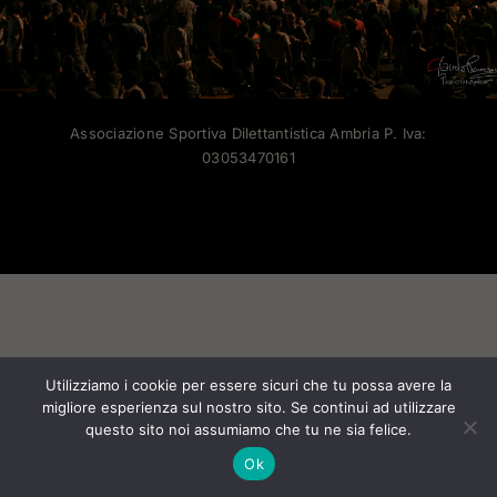
Associazione Sportiva Dilettantistica Ambria P. Iva:
03053470161
Facebook
X
Instagram
Pinterest
Utilizziamo i cookie per essere sicuri che tu possa avere la
migliore esperienza sul nostro sito. Se continui ad utilizzare
questo sito noi assumiamo che tu ne sia felice.
Ok