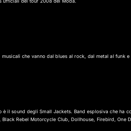
s ufficiali del tour 2008 dei Modà.
 musicali che vanno dal blues al rock, dal metal al funk e 
o è il sound degli Small Jackets. Band esplosiva che ha co
Black Rebel Motorcycle Club, Dollhouse, Firebird, One D