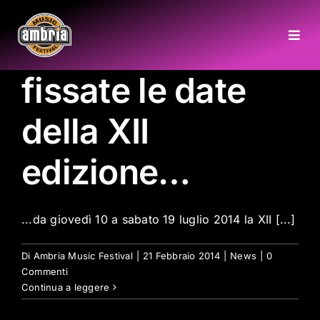
Salta
al
Togg
contenuto
Navi
fissate le date
HOME
della XII
CHI SIAMO
edizione…
COME RAGGIUNGERCI
...da giovedì 10 a sabato 19 luglio 2014 la XII [...]
GALLERY
Di
Ambria Music Festival
|
21 Febbraio 2014
|
News
|
0
INFO
Commenti
Continua a leggere